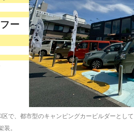
フー
す
昭和区で、都市型のキャンピングカービルダーとし
架装。